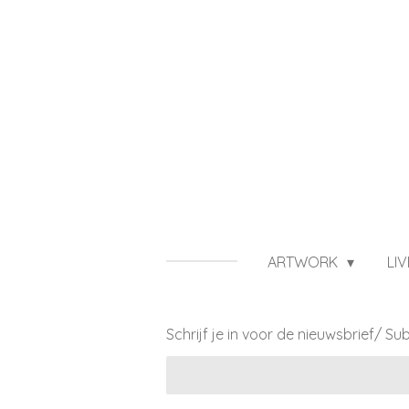
Ga
direct
naar
de
hoofdinhoud
ARTWORK
LI
Schrijf je in voor de nieuwsbrief/ Su