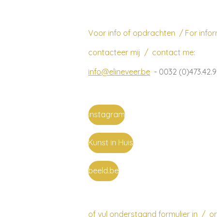
Voor info of opdrachten /
For info
contacteer mij /
contact me:
info@elineveer.be
- 0032 (0)473.42.9
instagram
Kunst in Huis
beeld.be
of vul onderstaand formulier in /
or