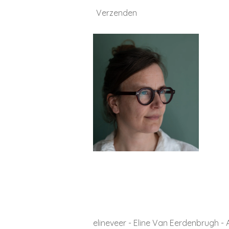
Verzenden
elineveer - Eline Van Eerdenbrugh -